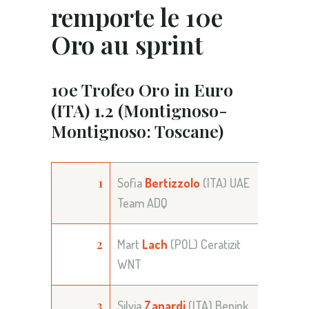
remporte le 10e
Oro au sprint
10e Trofeo Oro in Euro
(ITA) 1.2 (Montignoso-
Montignoso: Toscane)
1
Sofia
Bertizzolo
(ITA) UAE
Team ADQ
2
Mart
Lach
(POL) Ceratizit
WNT
3
Silvia
Zanardi
(ITA) Bepink