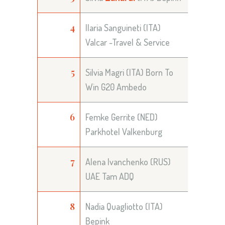
4
Ilaria Sanguineti (ITA)
Valcar -Travel & Service
5
Silvia Magri (ITA) Born To
Win G20 Ambedo
6
Femke Gerrite (NED)
Parkhotel Valkenburg
7
Alena Ivanchenko (RUS)
UAE Tam ADQ
8
Nadia Quagliotto (ITA)
Bepink