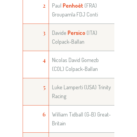
2
Paul
Penhoët
(FRA)
Groupamla FDJ Conti
3
Davide
Persico
(ITA)
Colpack-Ballan
4
Nicolas David Gomezb
(COL) Colpack-Ballan
5
Luke Lamperti (USA) Trinity
Racing
6
William Tidball (G-B) Great-
Britain