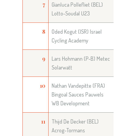
7
Gianluca Pollefliet (BEL)
Lotto-Soudal U23
8
Oded Kogut (ISR) Israel
Cycling Academy
9
Lars Hohmann (P-B) Metec
Solarwatt
10
Nathan Vandepitte (FRA)
Bingoal Sauces Pauwels
WB Development
11
Thijd De Decker (BEL)
Acrog-Tormans