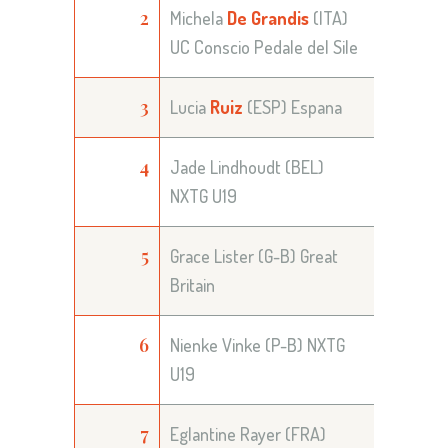
2
Michela
De Grandis
(ITA)
UC Conscio Pedale del Sile
3
Lucia
Ruiz
(ESP) Espana
4
Jade Lindhoudt (BEL)
NXTG U19
5
Grace Lister (G-B) Great
Britain
6
Nienke Vinke (P-B) NXTG
U19
7
Eglantine Rayer (FRA)