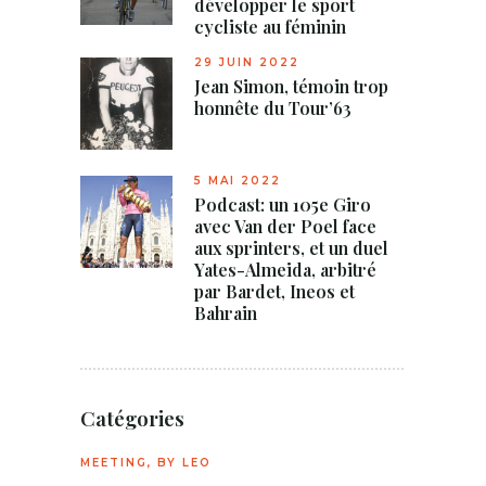
développer le sport
cycliste au féminin
29 JUIN 2022
Jean Simon, témoin trop
honnête du Tour’63
5 MAI 2022
Podcast: un 105e Giro
avec Van der Poel face
aux sprinters, et un duel
Yates-Almeida, arbitré
par Bardet, Ineos et
Bahrain
Catégories
MEETING, BY LEO