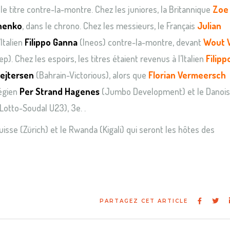
 le titre contre-la-montre. Chez les juniores, la Britannique
Zoe
chenko
, dans le chrono. Chez les messieurs, le Français
Julian
’Italien
Filippo Ganna
(Ineos) contre-la-montre, devant
Wout 
p). Chez les espoirs, les titres étaient revenus à l’Italien
Filipp
ejtersen
(Bahrain-Victorious), alors que
Florian Vermeersch
végien
Per Strand Hagenes
(Jumbo Development) et le Danois
Lotto-Soudal U23), 3e. .
Suisse (Zürich) et le Rwanda (Kigali) qui seront les hôtes des