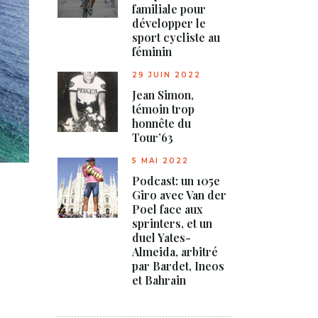
familiale pour
développer le
sport cycliste au
féminin
29 JUIN 2022
Jean Simon,
témoin trop
honnête du
Tour’63
5 MAI 2022
Podcast: un 105e
Giro avec Van der
Poel face aux
sprinters, et un
duel Yates-
Almeida, arbitré
par Bardet, Ineos
et Bahrain