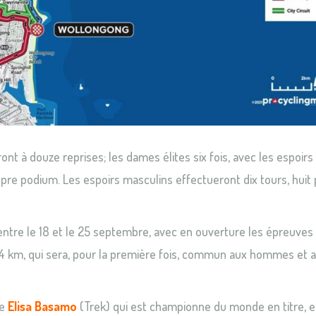
ront à douze reprises; les dames élites six fois, avec les espoirs
ropre podium. Les espoirs masculins effectueront dix tours, huit
tre le 18 et le 25 septembre, avec en ouverture les épreuves
34 km, qui sera, pour la première fois, commun aux hommes et 
ne
Elisa Basamo
(Trek) qui est championne du monde en titre, et