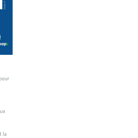
 pour
aux
 la