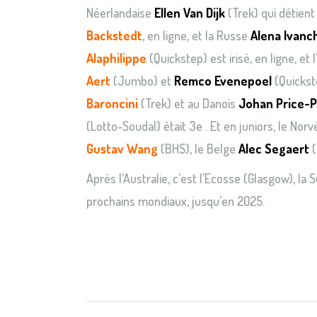
Néerlandaise
Ellen Van Dijk
(Trek) qui détient
Backstedt
, en ligne, et la Russe
Alena Ivan
Alaphilippe
(Quickstep) est irisé, en ligne, et l
Aert
(Jumbo) et
Remco Evenepoel
(Quickste
Baroncini
(Trek) et au Danois
Johan Price-P
(Lotto-Soudal) était 3e . Et en juniors, le Nor
Gustav Wang
(BHS), le Belge
Alec Segaert
(
Après l’Australie, c’est l’Ecosse (Glasgow), la 
prochains mondiaux, jusqu’en 2025.