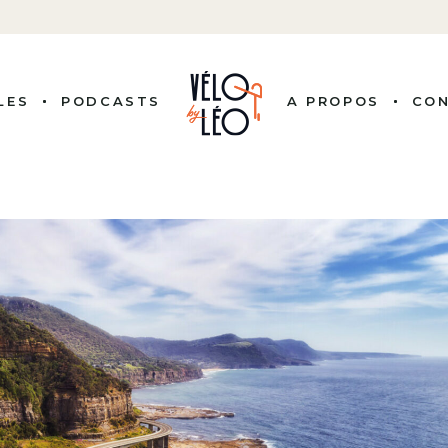
LES
PODCASTS
A PROPOS
CO
ITÉS
 COUREURS
NALITÉS
ISSION
LE VÉLO
RE PRO
BUTS
G, BY LEO