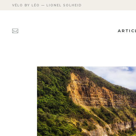
VÉLO BY LÉO — LIONEL SOLHEID
ARTIC
ACTUAL
FICHES
PERSON
TRANSM
APRÈS 
CARRIÈ
LES DÉ
MEETIN