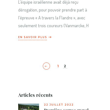
L’équipe israélienne avait déjà reçu
dérogation, pour pouvoir prendre part à
l’épreuve « A travers la Flandre », avec
seulement trois coureurs (Vanmarcke, H
Pagination
1
2
des
publications
Articles récents
22 JUILLET 2022