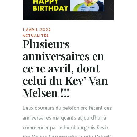
1 AVRIL 2022
ACTUALITÉS
Plusieurs
anniversaires en
ce 1e avril, dont
celui du Kev’ Van
Melsen !!!
Deux coureurs du peloton pro fêtent des
anniversaires marquants aujourd’hui, à
commencer par le Hombourgeois Kevin