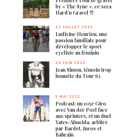
Première course gravel
by « The Syne », ce sera
Hard’n Gravel !!!
22 JUILLET 2022
Ludivine Henrion, une
passion familiale pour
développer le sport
cycliste au féminin
29 JUIN 2022
Jean Simon, témoin trop
honnête du Tour’63
5 MAI 2022
Podcast: un 105e Giro
avec Van der Poel face
aux sprinters, et un duel
Yates-Almeida, arbitré
par Bardet, Ineos et
Bahrain