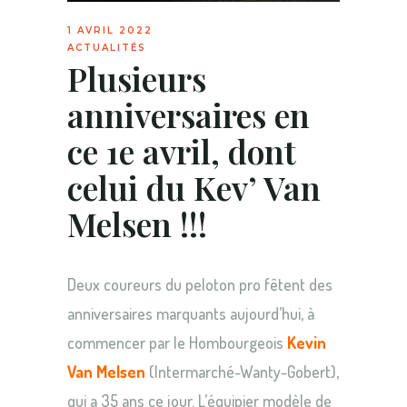
1 AVRIL 2022
ACTUALITÉS
Plusieurs
anniversaires en
ce 1e avril, dont
celui du Kev’ Van
Melsen !!!
Deux coureurs du peloton pro fêtent des
anniversaires marquants aujourd’hui, à
commencer par le Hombourgeois
Kevin
Van Melsen
(Intermarché-Wanty-Gobert),
qui a 35 ans ce jour. L’équipier modèle de