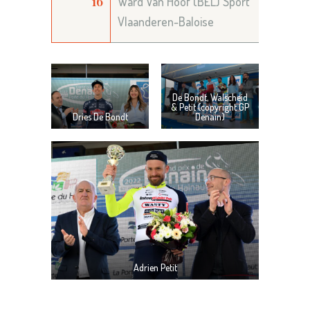
16
Ward Van Hoof (BEL) Sport
Vlaanderen-Baloise
De Bondt, Walscheid
& Petit (copyright GP
Dries De Bondt
Denain)
Adrien Petit