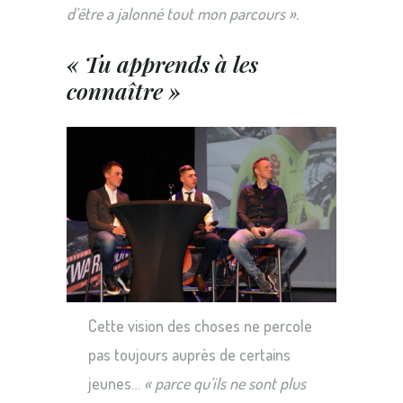
d’être a jalonné tout mon parcours ».
« Tu apprends à les
connaître »
Cette vision des choses ne percole
pas toujours auprès de certains
jeunes…
« parce qu’ils ne sont plus