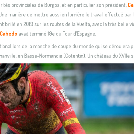
rités provinciales de Burgos, et en particulier son président,
Ce
. Une manière de mettre aussi en lumière le travail effectué par 
rillé en 2019 sur les routes de la Vuelta, avec la très belle vi
 Cabedo
avait terminé 19e du Tour d’Espagne.
ational lors de la manche de coupe du monde qui se déroulera p
anville, en Basse-Normandie (Cotentin). Un château du XVIIe si