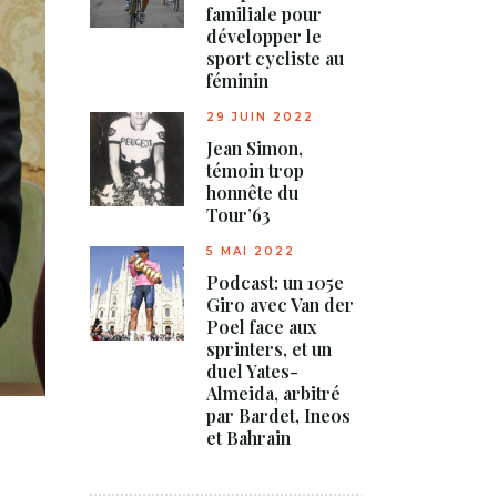
familiale pour
développer le
sport cycliste au
féminin
29 JUIN 2022
Jean Simon,
témoin trop
honnête du
Tour’63
5 MAI 2022
Podcast: un 105e
Giro avec Van der
Poel face aux
sprinters, et un
duel Yates-
Almeida, arbitré
par Bardet, Ineos
et Bahrain