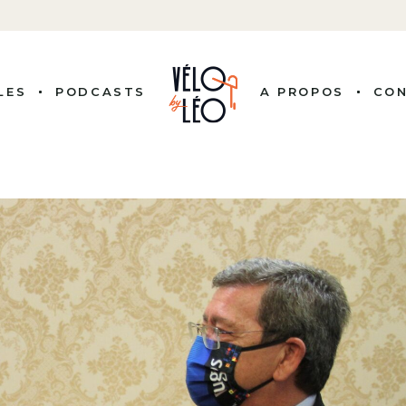
LES
PODCASTS
A PROPOS
CO
ITÉS
 COUREURS
NALITÉS
ISSION
LE VÉLO
RE PRO
BUTS
G, BY LEO