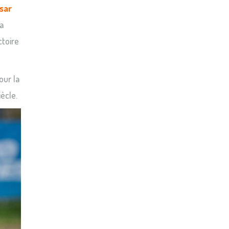
sar
la
ctoire
our la
ècle.