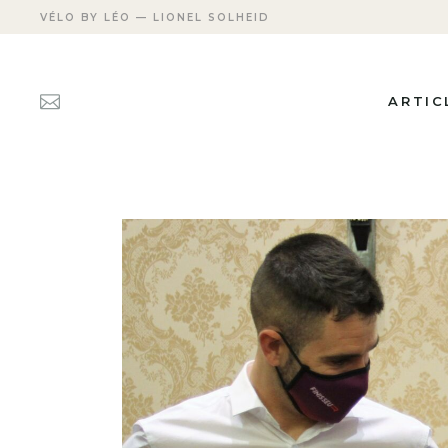
VÉLO BY LÉO — LIONEL SOLHEID
ARTIC
ACTUAL
FICHES
PERSON
TRANSM
APRÈS 
CARRIÈ
LES DÉ
MEETIN