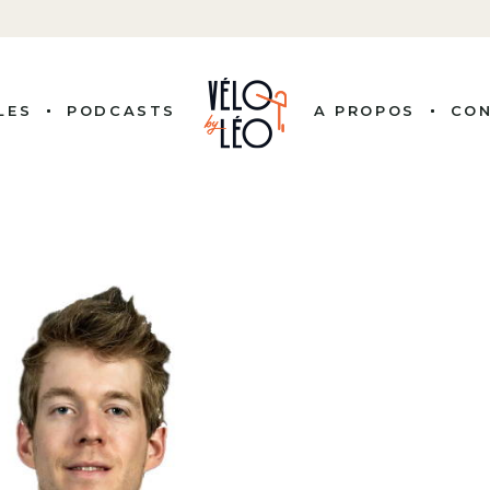
LES
PODCASTS
A PROPOS
CO
ITÉS
 COUREURS
NALITÉS
ISSION
LE VÉLO
RE PRO
BUTS
G, BY LEO