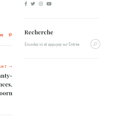
Recherche
Recherche:
anty-
nces,
oorn