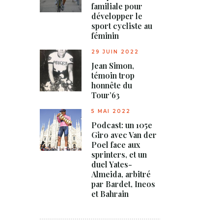
familiale pour
développer le
sport cycliste au
féminin
29 JUIN 2022
Jean Simon,
témoin trop
honnête du
Tour’63
5 MAI 2022
Podcast: un 105e
Giro avec Van der
Poel face aux
sprinters, et un
duel Yates-
Almeida, arbitré
par Bardet, Ineos
et Bahrain