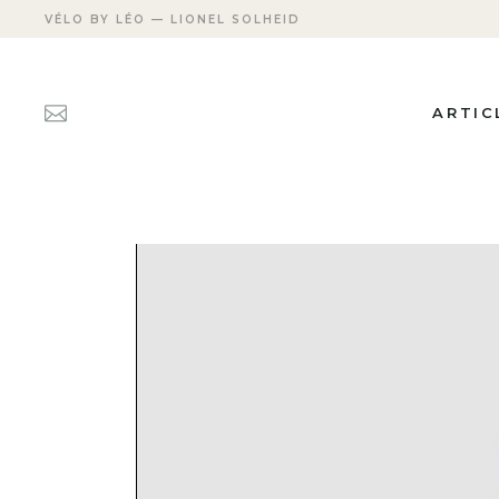
VÉLO BY LÉO — LIONEL SOLHEID
ARTIC
ACTUAL
FICHES
PERSON
TRANSM
APRÈS 
CARRIÈ
LES DÉ
MEETIN