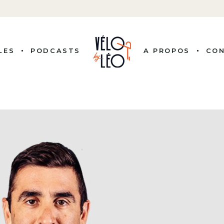
LES
PODCASTS
A PROPOS
CO
ITÉS
 COUREURS
NALITÉS
ISSION
LE VÉLO
RE PRO
BUTS
G, BY LEO