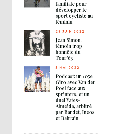
familiale pour
développer le
sport cycliste au
féminin
29 JUIN 2022
Jean Simon,
témoin trop
honnête du
Tour’63
5 MAI 2022
Podcast: un 105e
Giro avec Van der
Poel face aux
sprinters, et un
duel Yates-
Almeida, arbitré
par Bardet, Ineos
et Bahrain