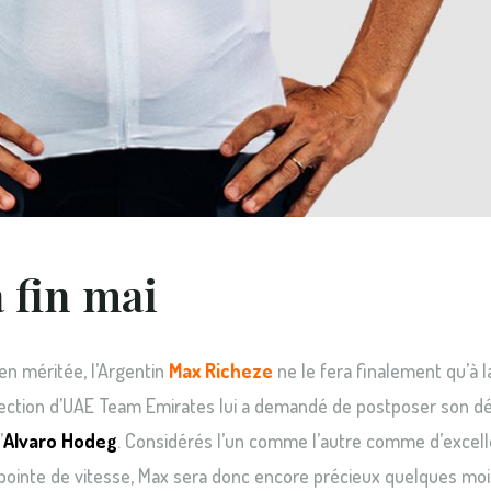
 fin mai
ien méritée, l’Argentin
Max Richeze
ne le fera finalement qu’à la
 direction d’UAE Team Emirates lui a demandé de postposer son dé
’
Alvaro Hodeg
. Considérés l’un comme l’autre comme d’excel
 pointe de vitesse, Max sera donc encore précieux quelques mois