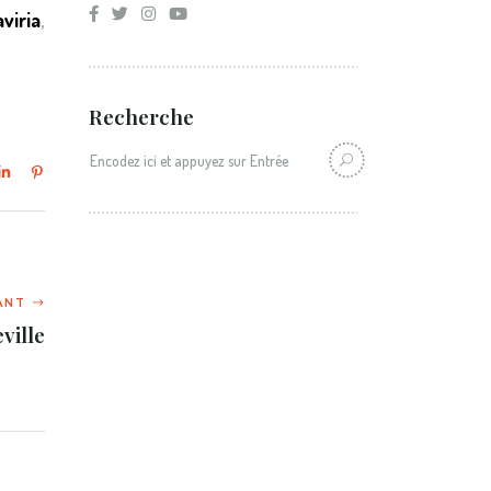
viria
,
Recherche
Recherche:
ville