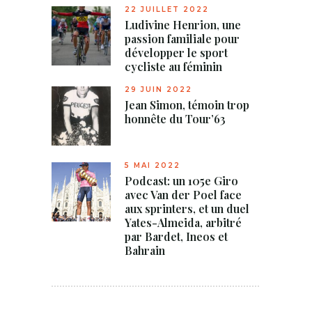
22 JUILLET 2022
Ludivine Henrion, une
passion familiale pour
développer le sport
cycliste au féminin
29 JUIN 2022
Jean Simon, témoin trop
honnête du Tour’63
5 MAI 2022
Podcast: un 105e Giro
avec Van der Poel face
aux sprinters, et un duel
Yates-Almeida, arbitré
par Bardet, Ineos et
Bahrain