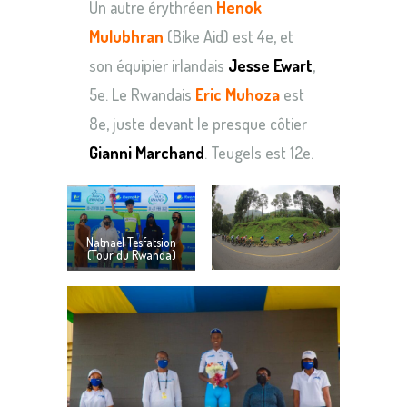
Un autre érythréen
Henok
Mulubhran
(Bike Aid) est 4e, et
son équipier irlandais
Jesse Ewart
,
5e. Le Rwandais
Eric Muhoza
est
8e, juste devant le presque côtier
Gianni Marchand
. Teugels est 12e.
Natnael Tesfatsion
(Tour du Rwanda)