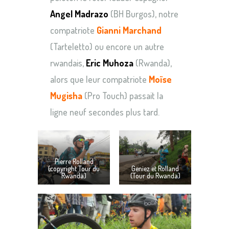
Angel Madrazo
(BH Burgos), notre
compatriote
Gianni Marchand
(Tarteletto) ou encore un autre
rwandais,
Eric Muhoza
(Rwanda),
alors que leur compatriote
Moïse
Mugisha
(Pro Touch) passait la
ligne neuf secondes plus tard.
Pierre Rolland
(copyright Tour du
Geniez et Rolland
Rwanda)
(Tour du Rwanda)