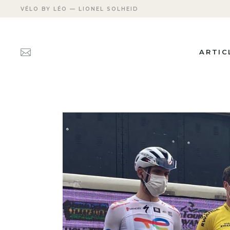
VÉLO BY LÉO — LIONEL SOLHEID
ARTIC
ACTUAL
FICHES
PERSON
TRANSM
APRÈS 
CARRIÈ
LES DÉ
MEETIN