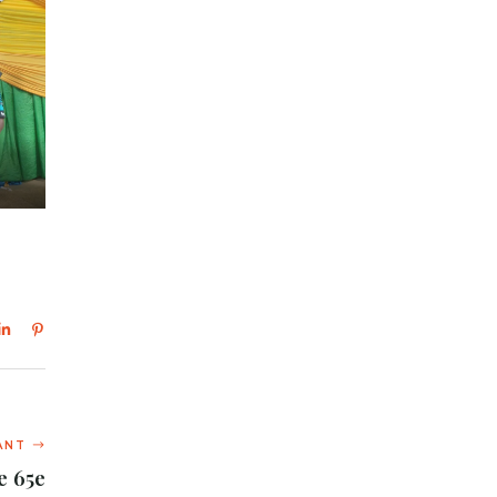
e 65e