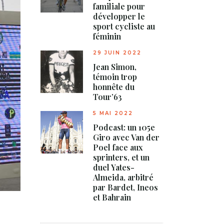
familiale pour
développer le
sport cycliste au
féminin
29 JUIN 2022
Jean Simon,
témoin trop
honnête du
Tour’63
5 MAI 2022
Podcast: un 105e
Giro avec Van der
Poel face aux
sprinters, et un
duel Yates-
Almeida, arbitré
par Bardet, Ineos
et Bahrain