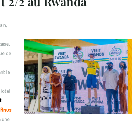
it 2/2 au Rwanda
ain,
aise,
gue de
nt le
Total
t
.
Rnus
à une