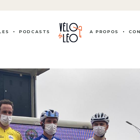
LES
PODCASTS
A PROPOS
CO
ITÉS
 COUREURS
NALITÉS
ISSION
LE VÉLO
RE PRO
BUTS
G, BY LEO