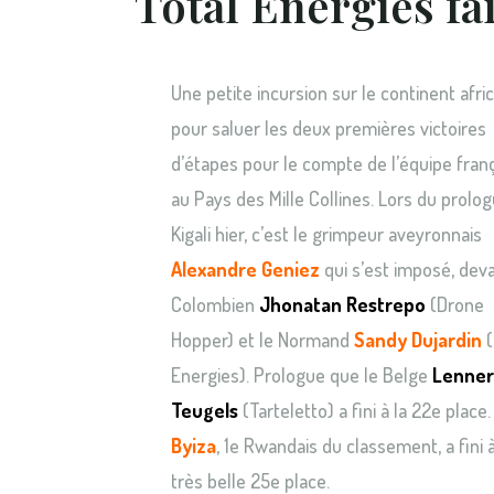
Total Energies fa
Une petite incursion sur le continent afric
pour saluer les deux premières victoires
d’étapes pour le compte de l’équipe franç
au Pays des Mille Collines. Lors du prolo
Kigali hier, c’est le grimpeur aveyronnais
Alexandre Geniez
qui s’est imposé, deva
Colombien
Jhonatan Restrepo
(Drone
Hopper) et le Normand
Sandy Dujardin
(
Energies). Prologue que le Belge
Lenner
Teugels
(Tarteletto) a fini à la 22e place
Byiza
, 1e Rwandais du classement, a fini 
très belle 25e place.