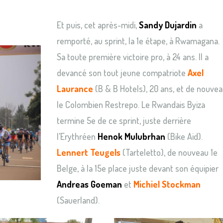
Et puis, cet après-midi,
Sandy Dujardin
a
remporté, au sprint, la 1e étape, à Rwamagana.
Sa toute première victoire pro, à 24 ans. Il a
devancé son tout jeune compatriote
Axel
Laurance
(B & B Hotels), 20 ans, et de nouve
le Colombien Restrepo. Le Rwandais Byiza
termine 5e de ce sprint, juste derrière
l’Erythréen
Henok Mulubrhan
(Bike Aid).
Lennert Teugels
(Tarteletto), de nouveau 1e
Belge, à la 15e place juste devant son équipier
Andreas Goeman
et
Michiel Stockman
(Sauerland).