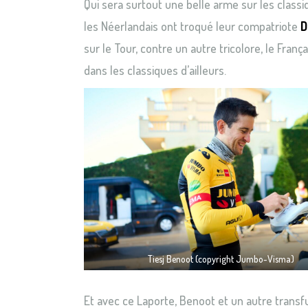
Qui sera surtout une belle arme sur les classiq
les Néerlandais ont troqué leur compatriote
D
sur le Tour, contre un autre tricolore, le Franç
dans les classiques d’ailleurs.
Tiesj Benoot (copyright Jumbo-Visma)
Et avec ce Laporte, Benoot et un autre transfu