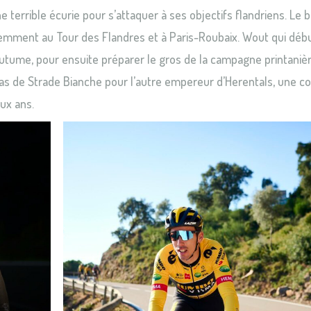
 terrible écurie pour s’attaquer à ses objectifs flandriens. Le b
demment au Tour des Flandres et à Paris-Roubaix. Wout qui déb
outume, pour ensuite préparer le gros de la campagne printanièr
 Pas de Strade Bianche pour l’autre empereur d’Herentals, une c
eux ans.