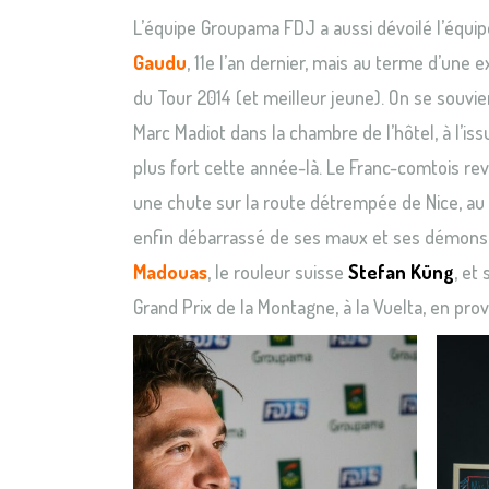
L’équipe Groupama FDJ a aussi dévoilé l’équi
Gaudu
, 11e l’an dernier, mais au terme d’une
du Tour 2014 (et meilleur jeune). On se souvi
Marc Madiot dans la chambre de l’hôtel, à l’is
plus fort cette année-là. Le Franc-comtois re
une chute sur la route détrempée de Nice, au d
enfin débarrassé de ses maux et ses démons. 
Madouas
, le rouleur suisse
Stefan Küng
, et
Grand Prix de la Montagne, à la Vuelta, en pr