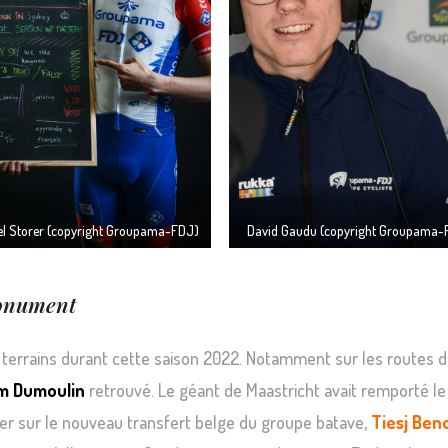
el Storer (copyright Groupama-FDJ)
David Gaudu (copyright Groupama-
monument
 terrains durant cette saison 2022. Notamment sur les routes 
m Dumoulin
retrouvé. Le géant de Maastricht avait remporté le
pter sur le nouveau transfert belge du groupe batave,
Tiesj Ben