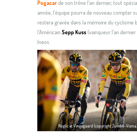
Pogacar
de son trône l’an dernier, tout spéc
année, l’équipe pourra de nouveau compter s
restera gravée dans la mémoire du cyclisme be
l’Américain
Sepp Kuss
(vainqueur l’an dernier 
Ineos.
Roglic et Vingegaard (copyright Jumbo-Visma