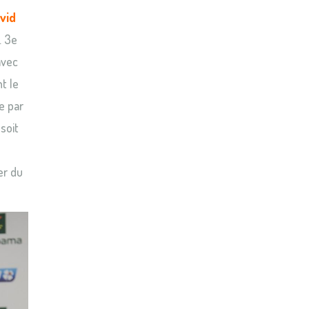
vid
. 3e
avec
t le
e par
soit
er du