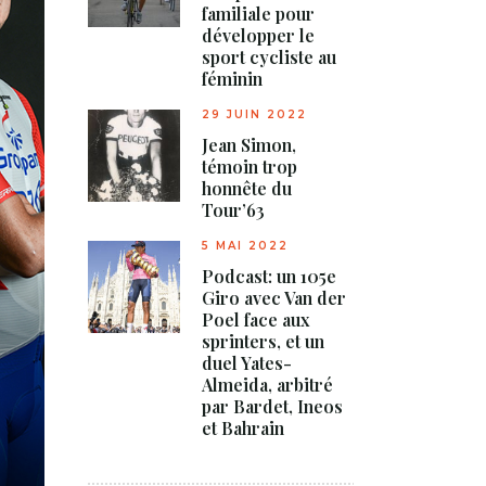
familiale pour
développer le
sport cycliste au
féminin
29 JUIN 2022
Jean Simon,
témoin trop
honnête du
Tour’63
5 MAI 2022
Podcast: un 105e
Giro avec Van der
Poel face aux
sprinters, et un
duel Yates-
Almeida, arbitré
par Bardet, Ineos
et Bahrain