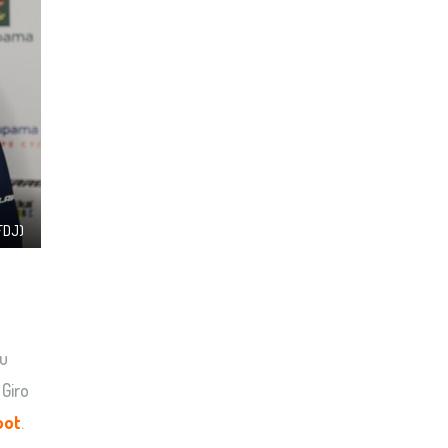
FDJ)
du
 Giro
oot
.