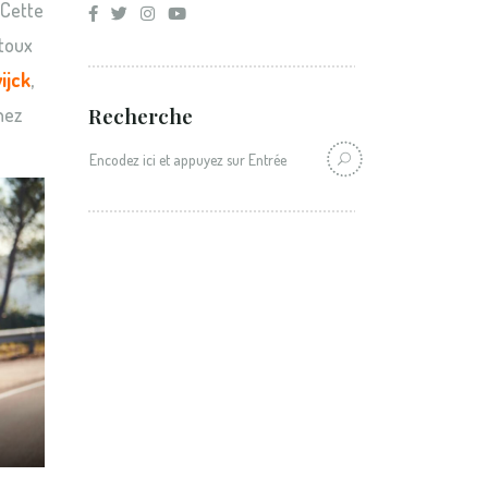
 Cette
ntoux
ijck
,
Recherche
hez
Recherche: