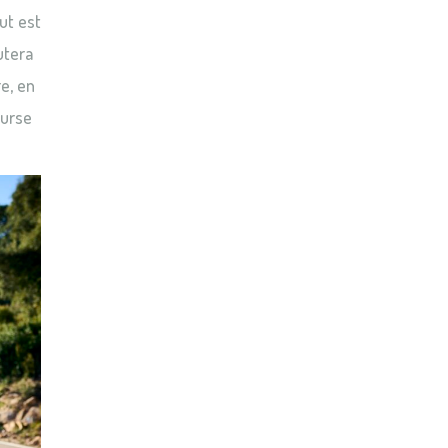
ut est
utera
e, en
ourse