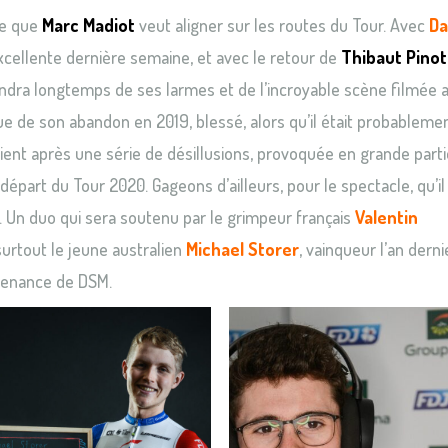
pe que
Marc Madiot
veut aligner sur les routes du Tour. Avec
Da
 excellente dernière semaine, et avec le retour de
Thibaut Pinot
endra longtemps de ses larmes et de l’incroyable scène filmée 
sue de son abandon en 2019, blessé, alors qu’il était probablemen
vient après une série de désillusions, provoquée en grande parti
épart du Tour 2020. Gageons d’ailleurs, pour le spectacle, qu’il 
Un duo qui sera soutenu par le grimpeur français
Valentin
 surtout le jeune australien
Michael Storer
, vainqueur l’an derni
ovenance de DSM.