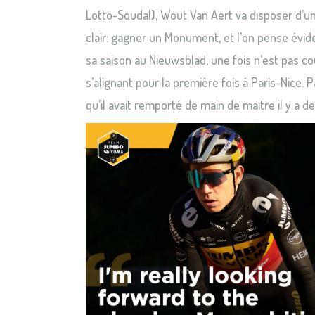
Lotto-Soudal), Wout Van Aert va disposer d’une
clair: gagner un Monument, et l’on pense évi
sa saison au Nieuwsblad, une fois n’est pas c
s’alignant pour la première fois à Paris-Nice.
qu’il avait remporté de main de maitre il y a d