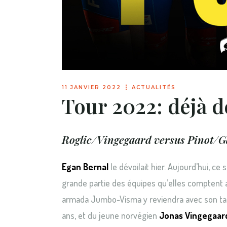
11 JANVIER 2022
ACTUALITÉS
Tour 2022: déjà d
Roglic/Vingegaard versus Pinot/
Egan Bernal
le dévoilait hier. Aujourd’hui, c
grande partie des équipes qu’elles comptent a
armada Jumbo-Visma y reviendra avec son t
ans, et du jeune norvégien
Jonas Vingegaar