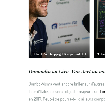
Thibaut Pinot (copyright Groupama-FDJ)
Micha
Dumoulin au Giro, Van Aert un 
Jumbo-Visma veut encore briller sur d’autres
Tour d’Italie, qui sera l’objectif majeur d’un
To
en 2017. Peut-être pourra-t-il d’ailleurs com