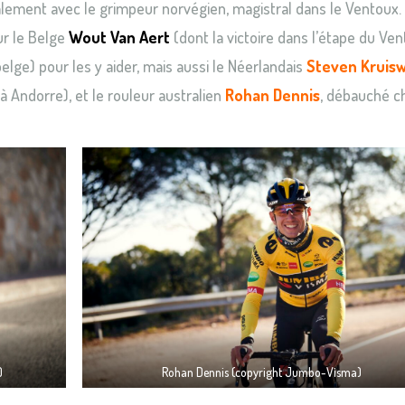
ialement avec le grimpeur norvégien, magistral dans le Ventoux.
ur le Belge
Wout Van Aert
(dont la victoire dans l’étape du Ve
lge) pour les y aider, mais aussi le Néerlandais
Steven Kruisw
à Andorre), et le rouleur australien
Rohan Dennis
, débauché c
)
Rohan Dennis (copyright Jumbo-Visma)