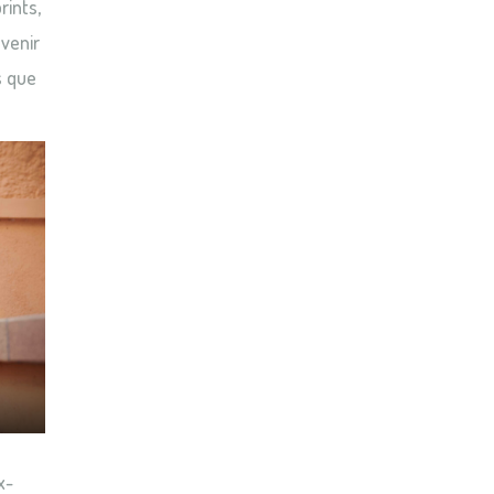
rints,
evenir
s que
x-