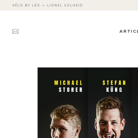
VÉLO BY LÉO — LIONEL SOLHEID
ARTIC
ACTUAL
FICHES
PERSON
TRANSM
APRÈS 
CARRIÈ
LES DÉ
MEETIN