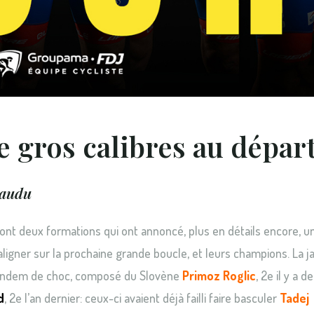
e gros calibres au départ
Gaudu
e sont deux formations qui ont annoncé, plus en détails encore, u
ligner sur la prochaine grande boucle, et leurs champions. La j
andem de choc, composé du Slovène
Primoz Roglic
, 2e il y a d
d
, 2e l’an dernier: ceux-ci avaient déjà failli faire basculer
Tadej