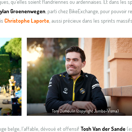
ues, qu’elles soient flandriennes ou ardennaises. Et dans les sp
ylan
Groenenwegen
, parti chez BikeExchange, pour pouvoir r
ais
Christophe Laporte
, aussi précieux dans les sprints massif
Tom Dumoulin (copyright Jumbo-Visma)
ge belge, l’affable, dévoué et offensif
Tosh Van der Sande
(e