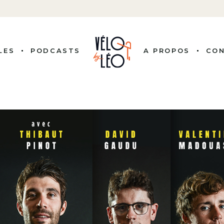
LES
PODCASTS
A PROPOS
CO
ITÉS
 COUREURS
NALITÉS
ISSION
LE VÉLO
RE PRO
BUTS
G, BY LEO