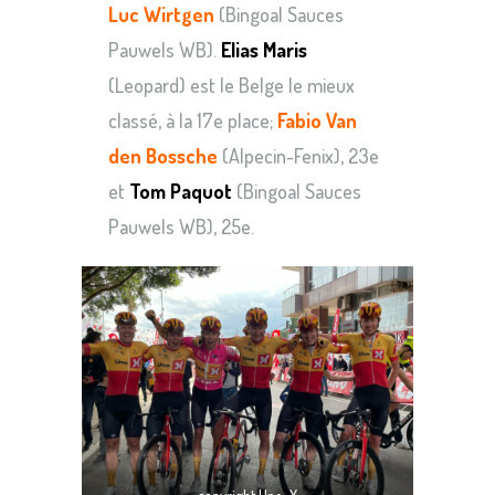
Luc Wirtgen
(Bingoal Sauces
Pauwels WB).
Elias Maris
(Leopard) est le Belge le mieux
classé, à la 17e place;
Fabio Van
den Bossche
(Alpecin-Fenix), 23e
et
Tom Paquot
(Bingoal Sauces
Pauwels WB), 25e.