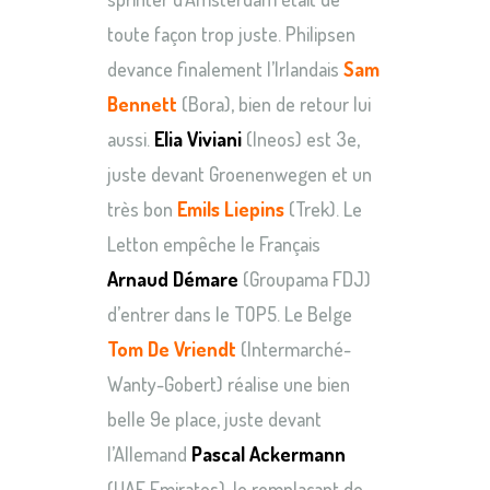
toute façon trop juste. Philipsen
devance finalement l’Irlandais
Sam
Bennett
(Bora), bien de retour lui
aussi.
Elia Viviani
(Ineos) est 3e,
juste devant Groenenwegen et un
très bon
Emils Liepins
(Trek). Le
Letton empêche le Français
Arnaud Démare
(Groupama FDJ)
d’entrer dans le TOP5. Le Belge
Tom De Vriendt
(Intermarché-
Wanty-Gobert) réalise une bien
belle 9e place, juste devant
l’Allemand
Pascal Ackermann
(UAE Emirates), le remplaçant de