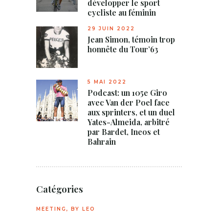
développer le sport
cycliste au féminin
29 JUIN 2022
Jean Simon, témoin trop
honnête du Tour’63
5 MAI 2022
Podcast: un 105e Giro
avec Van der Poel face
aux sprinters, et un duel
Yates-Almeida, arbitré
par Bardet, Ineos et
Bahrain
Catégories
MEETING, BY LEO