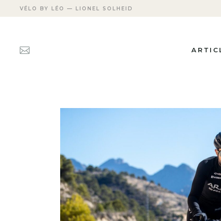
VÉLO BY LÉO — LIONEL SOLHEID
ARTIC
ACTUAL
FICHES
PERSON
TRANSM
APRÈS 
CARRIÈ
LES DÉ
MEETIN