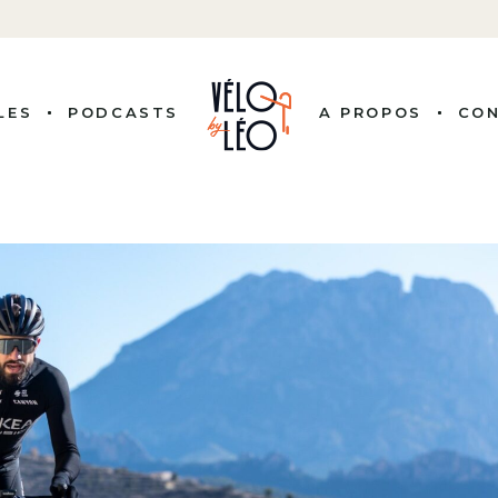
LES
PODCASTS
A PROPOS
CO
ITÉS
 COUREURS
NALITÉS
ISSION
LE VÉLO
RE PRO
BUTS
G, BY LEO